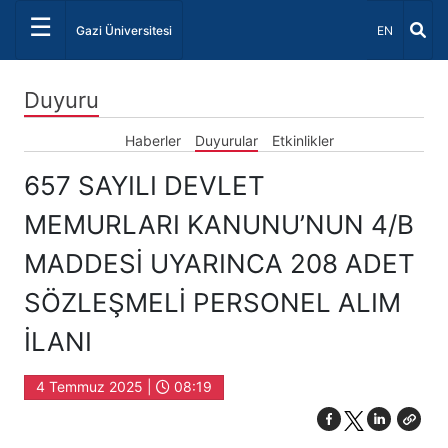
☰
Dil Seçiniz 
Gazi Üniversitesi
EN
Duyuru
Haberler
Duyurular
Etkinlikler
657 SAYILI DEVLET
MEMURLARI KANUNU’NUN 4/B
MADDESİ UYARINCA 208 ADET
SÖZLEŞMELİ PERSONEL ALIM
İLANI
4 Temmuz 2025 |
08:19