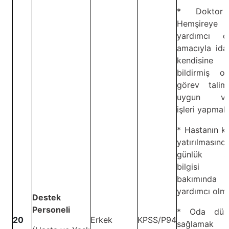
* Doktor
Hemşireye
yardımcı o
amacıyla ida
kendisine
bildirmiş ol
görev talima
uygun ver
işleri yapmak
* Hastanın kl
yatırılmasında
günlük sa
bilgisi
bakımında
yardımcı olm
Destek
Personeli
* Oda düze
20
Erkek
KPSS/P94
sağlamak