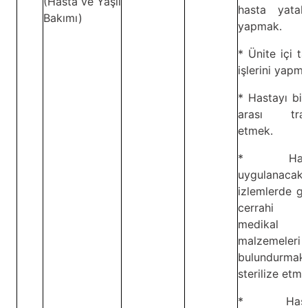
(Hasta ve Yaşlı
hasta yatakl
Bakımı)
yapmak.
* Ünite içi t
işlerini yapm
* Hastayı bir
arası tran
etmek.
* Hast
uygulanacak
izlemlerde ge
cerrahi v
medikal
malzemeleri 
bulundurma
sterilize etme
* Hasta