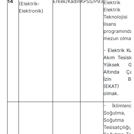
14
Erkek/Kadın
KPSS/P93
Elektrik 
(Elektrik-
Elektrik
Elektronik)
Teknolojis
lisans
programında
mezun olmak
-
Elektrik Kuv
Akım Tesisle
Yüksek Ger
Altında Çal
İzin Belg
(EKAT) sa
olmak.
- İklimlendi
Soğutma,
Soğutma
Tesisatçılığı,