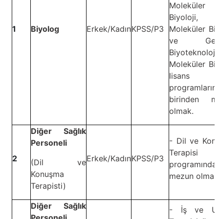
Moleküler
Biyoloji,
1
Biyolog
Erkek/Kadın
KPSS/P3
Moleküler Biy
ve Genet
Biyoteknoloj
Moleküler Biy
lisans
programların
birinden m
olmak.
Diğer Sağlık
- Dil ve Kon
Personeli
Terapisi li
2
Erkek/Kadın
KPSS/P3
(Dil ve
programında
Konuşma
mezun olmak
Terapisti)
Diğer Sağlık
- İş ve Uğ
Personeli