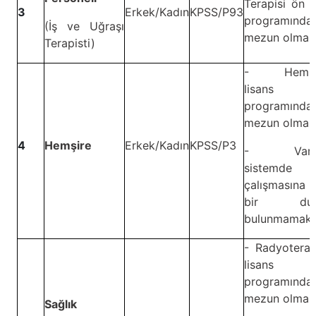
Terapisi ön l
3
Erkek/Kadın
KPSS/P93
programında
(İş ve Uğraşı
mezun olmak
Terapisti)
- Hemşire
lisans
programında
mezun olmak
4
Hemşire
Erkek/Kadın
KPSS/P3
- Vardiy
sistemde
çalışmasına 
bir dur
bulunmamak.
- Radyoterap
lisans
programında
mezun olmak
Sağlık