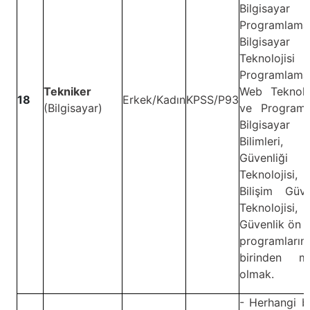
Bilgisayar
Programlama
Bilgisayar
Teknolojis
Programlama
Tekniker
Web Teknoloj
18
Erkek/Kadın
KPSS/P93
(Bilgisayar)
ve Programl
Bilgisayar
Bilimleri, B
Güvenliği
Teknolojisi,
Bilişim Güve
Teknolojisi, 
Güvenlik ön l
programların
birinden m
olmak.
- Herhangi b