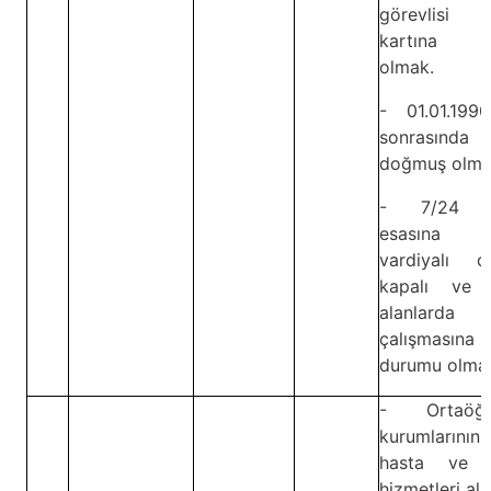
görevlisi ki
kartına s
olmak.
- 01.01.199
sonrasında
doğmuş olma
- 7/24 s
esasına g
vardiyalı ol
kapalı ve 
alanlarda
çalışmasına 
durumu olma
- Ortaöğr
kurumlarının
hasta ve y
hizmetleri ala