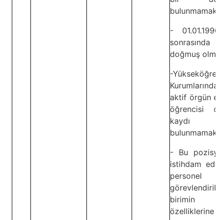
bulunmamak.
- 01.01.199
sonrasında
doğmuş olma
-Yükseköğret
Kurumlarında
aktif örgün e
öğrencisi ol
kaydı
bulunmamak.
- Bu pozisy
istihdam edi
personel
görevlendirild
birimin
özelliklerine 