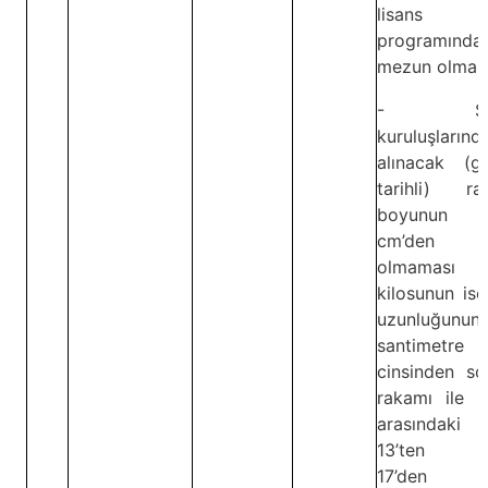
lisans
programında
mezun olmak
- Sağl
kuruluşlarınd
alınacak (gü
tarihli) rap
boyunun 
cm’den k
olmaması
kilosunun is
uzunluğunun
santimetre
cinsinden so
rakamı ile k
arasındaki 
13’ten fa
17’den