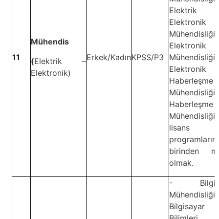
Elektrik
Elektronik
Mühendisliği,
Mühendis
Elektronik
11
Erkek/Kadın
KPSS/P3
Mühendisliği,
(
Elektrik –
Elektroni
Elektronik)
Haberleşme
Mühendisliği,
Haberleşme
Mühendisliği
lisans
programların
birinden m
olmak.
-
Bilgi
Mühendisliği,
Bilgisayar
Bilimleri