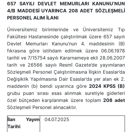
657 SAYILI DEVLET MEMURLARI KANUNU’NUN
4/B MADDESİ UYARINCA 208 ADET SÖZLEŞMELİ
PERSONEL ALIM İLANI
Üniversitemiz birimlerinde ve Üniversitemiz Tıp
Fakültesi Hastanesinde çalıştırılmak üzere 657 sayılı
Devlet Memurları Kanunu’nun 4. maddesinin (B)
fıkrasına göre istihdam edilmek üzere 06.06.1978
tarihli ve 7/15754 sayılı Kararnameye ekli 28.06.2007
tarih ve 26566 sayılı Resmî Gazete’de yayımlanan
Sözleşmeli Personel Çalıştırılmasına İlişkin Esaslar’da
Değişiklik Yapılmasına Dair Esaslar’da yer alan ek 2.
maddenin (b) bendi uyarınca göre
2024 KPSS (B)
grubu puan sırası esas alınmak suretiyle giderleri
özel bütçeden karşılanmak üzere toplam
208 adet
Sözleşmeli Personel alınacaktır.
İlan Yayım
04.07.2025
Tarihi