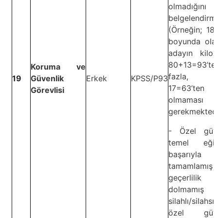
olmadığını
belgelendirm
(Örneğin; 18
boyunda olan
adayın kilos
80+13=93’te
Koruma ve
fazla, 
19
Güvenlik
Erkek
KPSS/P93
17=63’ten
Görevlisi
olmaması
gerekmektedi
- Özel güve
temel eğiti
başarıyla
tamamlamı
geçerlilik s
dolmamış
silahlı/silahsı
özel güve