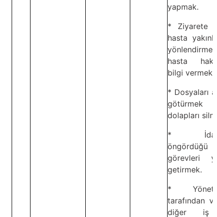
yapmak.
* Ziyarete g
hasta yakınla
yönlendirme
hasta hakk
bilgi vermek.
* Dosyaları a
götürmek
dolapları silm
* İdare
öngördüğü
görevleri ye
getirmek.
* Yönetici
tarafından ve
diğer iş