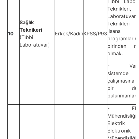
Tıbbi Labora
Teknikleri, 
Laboratuvar
Sağlık
Teknikler
Teknikeri
lisans
10
Erkek/Kadın
KPSS/P93
(Tıbbi
programların
Laboratuvar)
birinden m
olmak.
- Vardiy
sistemde
çalışmasına 
bir dur
bulunmamak.
-
Ele
Mühendisliği,
Elektrik
Elektronik
Mühendisliği,