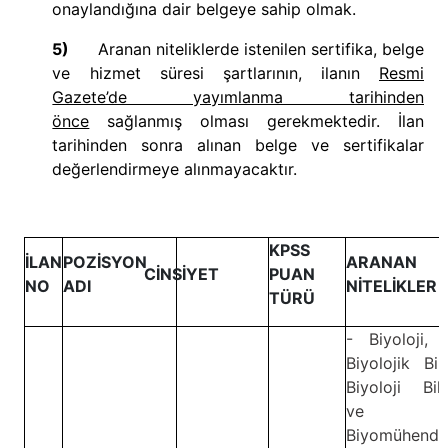
onaylandığına dair belgeye sahip olmak.
5)
Aranan niteliklerde istenilen sertifika, belge
ve hizmet süresi şartlarının, ilanın
Resmi
Gazete’de yayımlanma tarihinden
önce
sağlanmış olması gerekmektedir. İlan
tarihinden sonra alınan belge ve sertifikalar
değerlendirmeye alınmayacaktır.
KPSS
İLAN
POZİSYON
ARANAN
CİNSİYET
PUAN
NO
ADI
NİTELİKLER
TÜRÜ
- Biyoloji, 
Biyolojik Bili
Biyoloji Bili
ve
Biyomühendis