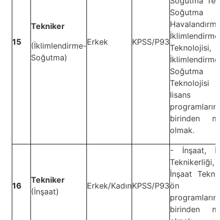
Soğutma Tesi
Soğutma
Havalandırma
Tekniker
İklimlendirme
15
Erkek
KPSS/P93
(İklimlendirme-
Teknolojisi,
Soğutma)
İklimlendirm
Soğutma
Teknolojis
lisans
programların
birinden m
olmak.
- İnşaat, İn
Teknikerliği,
İnşaat Teknol
Tekniker
16
Erkek/Kadın
KPSS/P93
ön lis
(İnşaat)
programların
birinden m