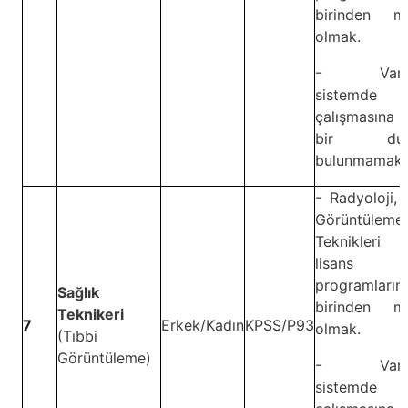
birinden m
olmak.
- Vardiy
sistemde
çalışmasına 
bir dur
bulunmamak.
- Radyoloji, 
Görüntüleme
Teknikler
lisans
programların
Sağlık
birinden m
Teknikeri
7
Erkek/Kadın
KPSS/P93
olmak.
(Tıbbi
Görüntüleme)
- Vardiy
sistemde