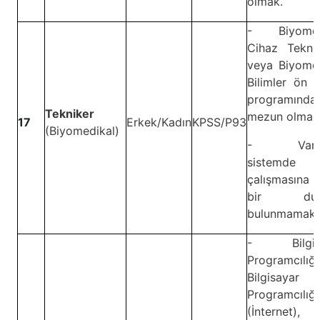
olmak.
- Biyomed
Cihaz Teknol
veya Biyomed
Bilimler ön l
programında
Tekniker
mezun olmak
17
Erkek/Kadın
KPSS/P93
(Biyomedikal)
- Vardiy
sistemde
çalışmasına 
bir dur
bulunmamak.
- Bilgisa
Programcılığı
Bilgisayar
Programcılığı
(İnternet),