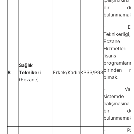
çalışmasına 
bir dur
bulunmamak.
- Ecza
Teknikerliği,
Eczane
Hizmetler
lisans
programların
Sağlık
birinden m
8
Teknikeri
Erkek/Kadın
KPSS/P93
olmak.
(Eczane)
- Vardiy
sistemde
çalışmasına 
bir dur
bulunmamak.
- Patol