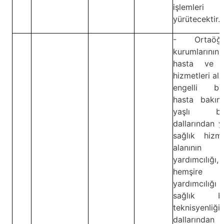
işlemleri
yürütecektir.
- Ortaöğr
kurumlarının
hasta ve y
hizmetleri ala
engelli bak
hasta bakım
yaşlı bak
dallarından 
sağlık hizme
alanının 
yardımcılığı,
hemşire
yardımcılığ
sağlık ba
teknisyenliği
dallarından