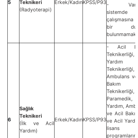
5
Teknikeri
Erkek/Kadın
KPSS/P93
- Vardiy
(Radyoterapi)
sistemde
çalışmasına 
bir dur
bulunmamak.
- Acil Ba
Teknikerliği,
Yardım
Teknikerliği,
Ambulans ve 
Bakım
Teknikerliği,
Paramedik, 
Yardım, Ambu
Sağlık
ve Acil Bakım
Teknikeri
6
Erkek/Kadın
KPSS/P93
ve Acil Yard
(İlk ve Acil
lisans
Yardım)
programların