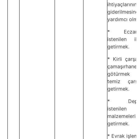
ihtiyaçlarının
giderilmesin
yardımcı olm
* Eczane
istenilen ila
getirmek.
* Kirli çarşaf
çamaşırhane
götürmek
temiz çarşaf
getirmek.
* Depo
istenilen
malzemeleri
getirmek.
* Evrak işleml