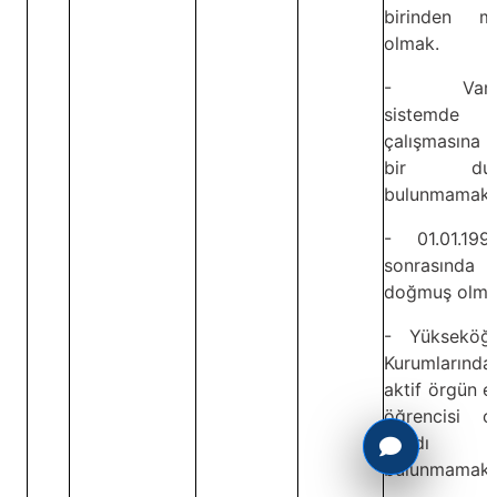
birinden m
olmak.
- Vardiy
sistemde
çalışmasına 
bir dur
bulunmamak.
- 01.01.199
sonrasında
doğmuş olma
- Yükseköğr
Kurumlarında
aktif örgün e
öğrencisi ol
kaydı
bulunmamak.