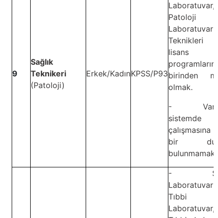
Laboratuvar,
Patoloji
Laboratuvar
Teknikler
lisans
Sağlık
programların
9
Teknikeri
Erkek/Kadın
KPSS/P93
birinden m
(Patoloji)
olmak.
- Vardiy
sistemde
çalışmasına 
bir dur
bulunmamak.
- Sağl
Laboratuvarı,
Tıbbi
Laboratuvar,