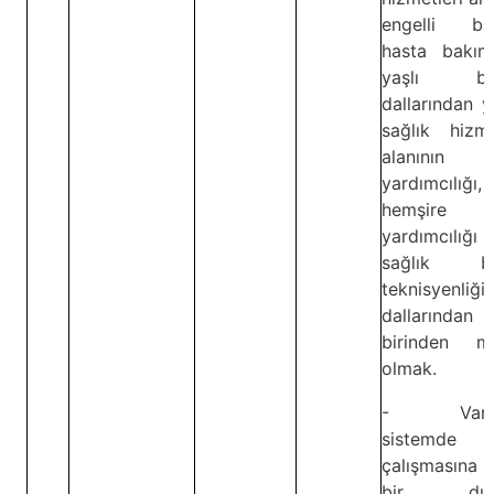
engelli bak
hasta bakım
yaşlı bak
dallarından 
sağlık hizme
alanının 
yardımcılığı,
hemşire
yardımcılığ
sağlık ba
teknisyenliği
dallarından
birinden m
olmak.
- Vardiy
sistemde
çalışmasına 
bir dur