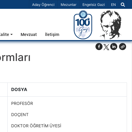
Dil Seçiniz 
Aday Öğrenci
Mezunlar
Engelsiz Gazi
EN
alite
Mevzuat
İletişim
rmları
DOSYA
PROFESÖR
DOÇENT
DOKTOR ÖĞRETİM ÜYESİ