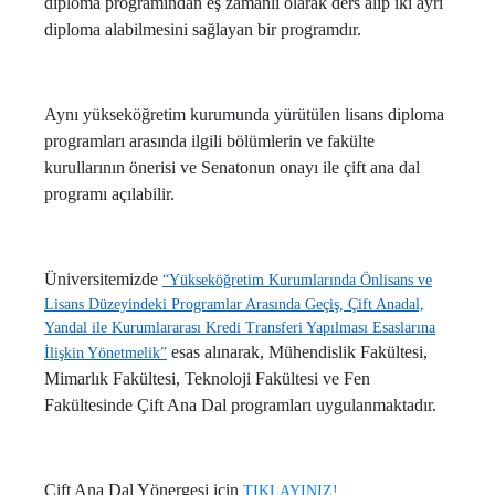
diploma programından eş zamanlı olarak ders alıp iki ayrı
diploma alabilmesini sağlayan bir programdır.
Aynı yükseköğretim kurumunda yürütülen lisans diploma
programları arasında ilgili bölümlerin ve fakülte
kurullarının önerisi ve Senatonun onayı ile çift ana dal
programı açılabilir.
Üniversitemizde
“Yükseköğretim Kurumlarında Önlisans ve
Lisans Düzeyindeki Programlar Arasında Geçiş, Çift Anadal,
Yandal ile Kurumlararası Kredi Transferi Yapılması Esaslarına
esas alınarak, Mühendislik Fakültesi,
İlişkin Yönetmelik”
Mimarlık Fakültesi, Teknoloji Fakültesi ve Fen
Fakültesinde Çift Ana Dal programları uygulanmaktadır.
Çift Ana Dal Yönergesi için
TIKLAYINIZ!