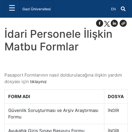
☰
Dil Seçiniz 
Gazi Üniversitesi
EN
İdari Personele İlişkin
Matbu Formlar
Pasaport Formlarının nasıl doldurulacağına ilişkin yardım
dosyası için
tıklayınız
FORM ADI
DOSYA
Güvenlik Soruşturması ve Arşiv Araştırması
İNDİR
Formu
Avukatlık Giriş Sınavı Başvuru Formu
İNDİR